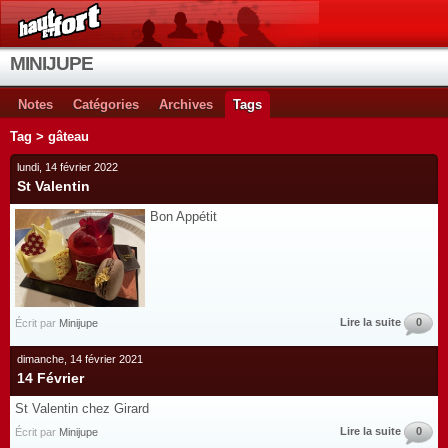
MINIJUPE
Notes
Catégories
Archives
Tags
Tag > gâteau
lundi, 14 février 2022
St Valentin
Bon Appétit
Lire la suite
0
Écrit par
Minijupe
dimanche, 14 février 2021
14 Février
St Valentin chez Girard
Lire la suite
0
Écrit par
Minijupe