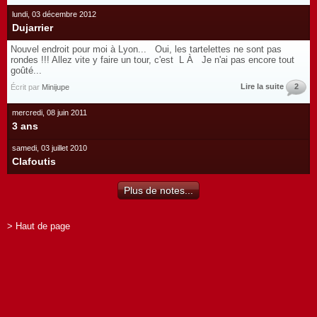
lundi, 03 décembre 2012
Dujarrier
Nouvel endroit pour moi à Lyon... Oui, les tartelettes ne sont pas
rondes !!! Allez vite y faire un tour, c'est L À Je n'ai pas encore tout
goûté...
Lire la suite
2
Écrit par
Minijupe
mercredi, 08 juin 2011
3 ans
samedi, 03 juillet 2010
Clafoutis
Plus de notes...
> Haut de page