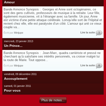
Amour
Bande Annonce Synopsis : Georges et Anne sont octogénaires, ce
sont des gens cultivés, professeurs de musique à la retraite. Leur fille,
également musicienne, vit à l’étranger avec sa famille. Un jour, Anne
est victime d’une petite attaque cérébrale. Lorsqu’elle sort de l’hôpital et
revient chez elle, elle est paralysée d’un côté. L’amour qui unit ce vieux
couple va...
Lire la suite
1
Écrit par
Minijupe
mercredi, 23 janvier 2013
Un Prince...
Bande Annonce Synopsis : Jean-Marc, quadra carriériste et pressé ne
cherchant qu’à satisfaire ses intérêts personnels, va croiser malgré lui
la route de Marie. Tout oppose...
Lire la suite
6
Écrit par
Minijupe
vendredi, 09 décembre 2011
Accouplement
samedi, 01 janvier 2011
Pour vous
Plus de notes...