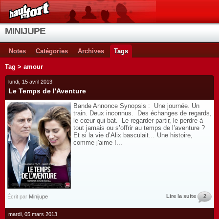
MINIJUPE
Notes
Catégories
Archives
Tags
Tag > amour
lundi, 15 avril 2013
Le Temps de l'Aventure
Bande Annonce Synopsis : Une journée. Un
train. Deux inconnus. Des échanges de regards,
le cœur qui bat. Le regarder partir, le perdre à
tout jamais ou s’offrir au temps de l’aventure ?
Et si la vie d’Alix basculait… Une histoire,
comme j'aime !...
Lire la suite
2
Écrit par
Minijupe
mardi, 05 mars 2013