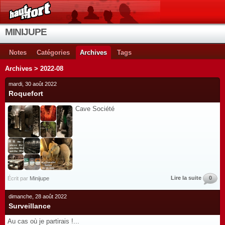
MINIJUPE
Notes
Catégories
Archives
Tags
Archives > 2022-08
mardi, 30 août 2022
Roquefort
Cave Société
Lire la suite
0
Écrit par
Minijupe
dimanche, 28 août 2022
Surveillance
Au cas où je partirais !...