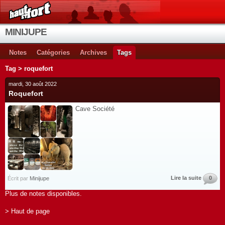
MINIJUPE
Notes
Catégories
Archives
Tags
Tag > roquefort
mardi, 30 août 2022
Roquefort
Cave Société
Lire la suite
0
Écrit par
Minijupe
Plus de notes disponibles.
> Haut de page