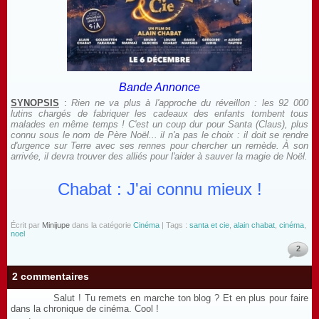
Bande Annonce
SYNOPSIS
:
Rien ne va plus à l'approche du réveillon : les 92 000
lutins chargés de fabriquer les cadeaux des enfants tombent tous
malades en même temps ! C'est un coup dur pour Santa (Claus), plus
connu sous le nom de Père Noël... il n'a pas le choix : il doit se rendre
d'urgence sur Terre avec ses rennes pour chercher un remède. À son
arrivée, il devra trouver des alliés pour l'aider à sauver la magie de Noël.
Chabat : J'ai connu mieux !
Écrit par
Minijupe
dans la catégorie
Cinéma
| Tags :
santa et cie
,
alain chabat
,
cinéma
,
noel
2
2 commentaires
Salut ! Tu remets en marche ton blog ? Et en plus pour faire
dans la chronique de cinéma. Cool !