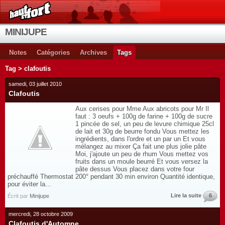
MINIJUPE
Notes
Catégories
Archives
Tags
Tag > clafoutis
samedi, 03 juillet 2010
Clafoutis
Aux cerises pour Mme Aux abricots pour Mr Il
faut : 3 oeufs + 100g de farine + 100g de sucre
1 pincée de sel, un peu de levure chimique 25cl
de lait et 30g de beurre fondu Vous mettez les
ingrédients, dans l'ordre et un par un Et vous
mélangez au mixer Ça fait une plus jolie pâte
Moi, j'ajoute un peu de rhum Vous mettez vos
fruits dans un moule beurré Et vous versez la
pâte dessus Vous placez dans votre four
préchauffé Thermostat 200° pendant 30 min environ Quantité identique,
pour éviter la...
Lire la suite
6
Écrit par
Minijupe
mercredi, 28 octobre 2009
Clafoutis d'Automne