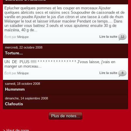
Eplucher quelques pommes et les couper en morceaux Ajouter
quelques abricots secs et raisins secs Soupoudrer de cassonade et de
vanille en poudre Ajouter le jus d'un citron et une tasse à café de rhum
Mélanger le tout et laisser infuser macérer Pendant ce temps.... Dans
un saladier vous battrez 3 oeufs et vous ajouterez ensuite 30 g de
maïzéna, 40 g de...
Lire la suite
12
Écrit par
Minijupe
mercredi, 22 octobre 2008
Torture...
UN DE PLUS !!!!! * * * * * * * * * * * * * * * J'vous laisse, j'vais en
manger un morceau...
Lire la suite
8
Écrit par
Minijupe
samedi, 18 octobre 2008
Hummmm
dimanche, 14 septembre 2008
Clafoutis
Plus de notes...
> Haut de page