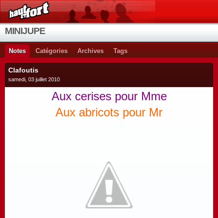
MINIJUPE
Notes
Catégories
Archives
Tags
Clafoutis
samedi, 03 juillet 2010
Aux cerises pour Mme
Aux abricots pour Mr