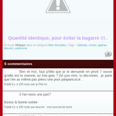
Quantité identique, pour éviter la bagarre !!!
...
Écrit par
Minijupe
dans la catégorie
Mes Recettes
| Tags :
clafoutis
,
cerise
,
gateau
,
dessert
,
patisserie
6
6 commentaires
Ben et moi, faut p'tête que je le demande en privé ? ousse
qu'elle est la mienne, au foie gras ? j'te jure mini, tu déconnes...je parie
que t'en as même pas prévu une pour panpancucul...
Publié il y a 195 mois par le Pierrot.
Répondre à ce commentaire
il t'en reste une part?
bisous & bonne soirée
Publié il y a 195 mois par laurent - mon journal de bord.
Répondre à ce commentaire