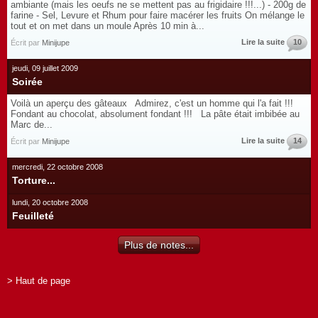
ambiante (mais les oeufs ne se mettent pas au frigidaire !!!...) - 200g de
farine - Sel, Levure et Rhum pour faire macérer les fruits On mélange le
tout et on met dans un moule Après 10 min à...
Lire la suite
10
Écrit par
Minijupe
jeudi, 09 juillet 2009
Soirée
Voilà un aperçu des gâteaux Admirez, c'est un homme qui l'a fait !!!
Fondant au chocolat, absolument fondant !!! La pâte était imbibée au
Marc de...
Lire la suite
14
Écrit par
Minijupe
mercredi, 22 octobre 2008
Torture...
lundi, 20 octobre 2008
Feuilleté
Plus de notes...
> Haut de page