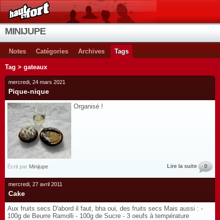
MINIJUPE
Notes
Catégories
Archives
Tags
Tag > gateaux
mercredi, 24 mars 2021
Pique-nique
Organisé !
Lire la suite
0
Écrit par
Minijupe
mercredi, 27 avril 2011
Cake
Aux fruits secs D'abord il faut, bha oui, des fruits secs Mais aussi : -
100g de Beurre Ramolli - 100g de Sucre - 3 oeufs à température