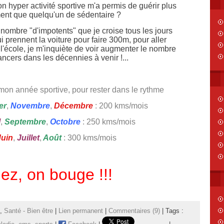
n hyper activité sportive m'a permis de guérir plus
ment que quelqu'un de sédentaire ?
 nombre "d'impotents" que je croise tous les jours
i prennent la voiture pour faire 300m, pour aller
'école, je m'inquiète de voir augmenter le nombre
ncers dans les décennies à venir !...
 mon année sportive, pour rester dans le rythme
er
,
Novembre
,
Décembre
: 200 kms/mois
l
,
Septembre
,
Octobre
: 250 kms/mois
Juin
,
Juillet
,
Août
: 300 kms/mois
lez, on bouge !!!
,
Santé - Bien être
|
Lien permanent
|
Commentaires (9)
| Tags :