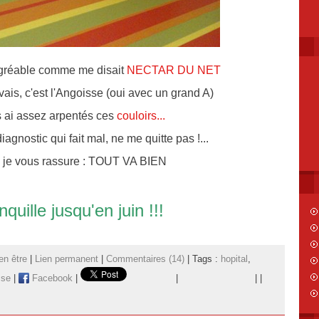
agréable comme me disait
NECTAR DU NET
vais, c'est l'Angoisse (oui avec un grand A)
s ai assez arpentés ces
couloirs...
iagnostic qui fait mal, ne me quitte pas !...
, je vous rassure : TOUT VA BIEN
nquille jusqu'en juin !!!
en être
|
Lien permanent
|
Commentaires (14)
| Tags :
hopital
,
sse
|
Facebook
|
|
|
|