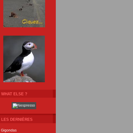
WHAT ELSE ?
LES DERNIÈRES
Gigondas