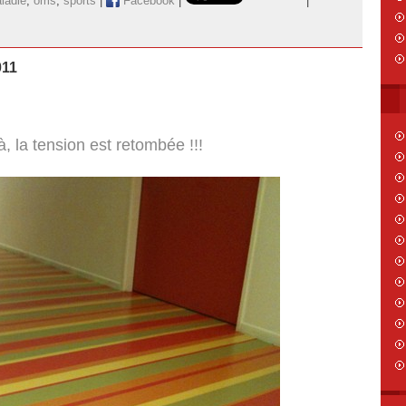
ladie
,
oms
,
sports
|
Facebook
|
|
011
à, la tension est retombée !!!