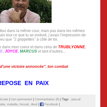
tus dans la même cour, mais pas dans les mêmes
ais tout ce que tu as enduré, j'avais l'impression de
 eu que "2 grippettes" à côté de toi.
de dans mon coeur et dans celui de
TRUBLYONNE
,
IE
,
JOYCE
,
MARCUS
et tant d'autres...
d'une victoire annoncée", ton combat
REPOSE EN PAIX
éciale
|
Lien permanent
|
Commentaires (6)
| Tags :
pascal
rabe
,
maladie
,
fossati
,
deuil
|
Facebook
|