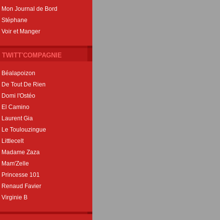
Mon Journal de Bord
Stéphane
Voir et Manger
TWITT'COMPAGNIE
Béalapoizon
De Tout De Rien
Domi l'Ostéo
El Camino
Laurent Gia
Le Toulouzingue
Littlecelt
Madame Zaza
Mam'Zelle
Princesse 101
Renaud Favier
Virginie B