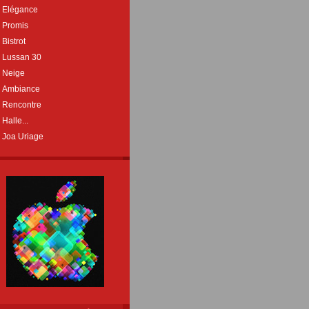
Elégance
Promis
Bistrot
Lussan 30
Neige
Ambiance
Rencontre
Halle...
Joa Uriage