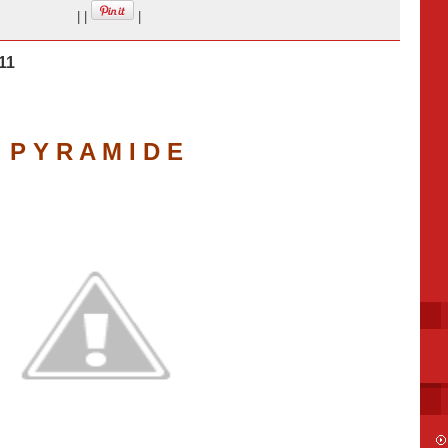
|
|
|
11
P Y R A M I D E