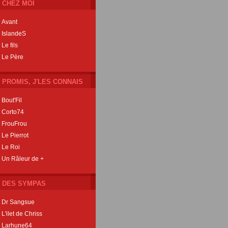
CHEZ MOI
Avant
IslandeS
Le fils
Le Père
PROMIS, J'LES CONNAIS
Bout'Fil
Corto74
FrouFrou
Le Pierrot
Le Roi
Un Râleur de +
DES SYMPAS
Dr Sangsue
L'ilet de Chriss
Larhune64