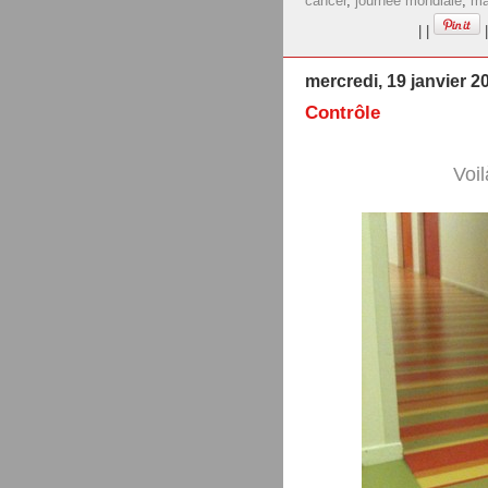
cancer
,
journée mondiale
,
ma
|
|
|
mercredi, 19 janvier 2
Contrôle
Voil