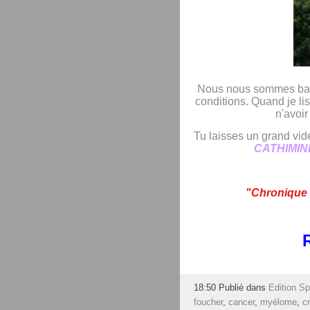
Nous nous sommes bat
conditions. Quand je lis
n'avoir
Tu laisses un grand vi
CATHIMIN
"Chronique 
18:50 Publié dans
Edition Sp
foucher
,
cancer
,
myélome
,
c