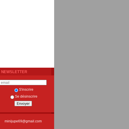
NEWSLETTER
S'inscrire
Se désinscrire
minijupe69@gmail.com