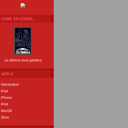
LIVRE EN COURS...
Le silence vous gardera
APPLE
iGénération
iPad
iPhone
iPod
MacGé
Store