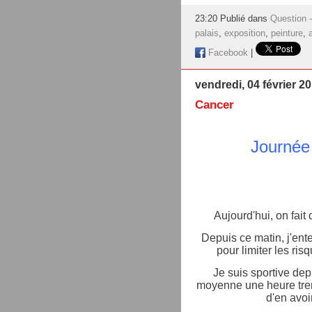
23:20 Publié dans
Question 
palais
,
exposition
,
peinture
,
Facebook
|
vendredi, 04 février 2
Cancer
Journée
Aujourd'hui, on fait
Depuis ce matin, j'ente
pour limiter les ris
Je suis sportive dep
moyenne une heure trent
d'en avoi