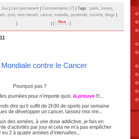
- Jeu
|
Lien permanent
|
Commentaires (7)
| Tags :
paris
,
louvre
,
arts
,
lyon
,
leon berard
,
cancer
,
maladie
,
pyramide
,
société
,
blogs
|
|
|
|
|
011
 Mondiale contre le Cancer
Pourquoi pas ?
 des journées pour n'importe quoi,
la preuve
!!!...
nds dire qu'il suffit de 2h30 de sports par semaine
ques de développer un cancer, laissez-moi rire...
uis des années, à une dose addictive, je fais en
e d'activités par jour et cela ne m'a pas empêcher
r eu 2 à quatre années d'intervalles...