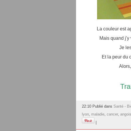
La couleur est 
Mais quand j'y 
Je le
Et la peur du d
Alors
Tra
22:10 Publié dans
Santé - Bi
lyon
,
maladie
,
cancer
,
angoi
|