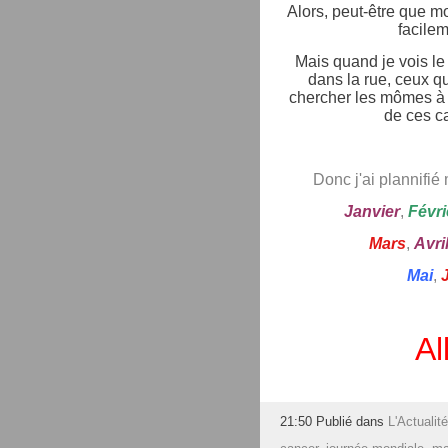
Alors, peut-être que mo
facile
Mais quand je vois le
dans la rue, ceux qu
chercher les mômes à l
de ces ca
Donc j'ai plannifié
Janvier
,
Févri
Mars
,
Avri
Mai
,
Al
21:50 Publié dans
L'Actualité