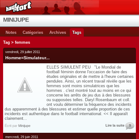
MINIJUPE
Notes
Catégories
Archives
Tags
Tag > femmes
vendredi, 29 juillet 2011
Homme=Simulateur...
ELLES SIMULENT PEU "Le Mondial de
football féminin donne l'occasion de faire des
études originales et de mettre à l'heure certaines
pendules. Ainsi, un récent travail révèle que les
femmes sont moins simulatrices que les
hommes . c'est montré tout au moins en ce qui
concerne les arrêts de jeu dus à des blessures
ou supposées telles. Daryl Rosenbaum et coll.
ont voulu déterminer la fréquence des incidents
dus apparemment à des blessures et estimer quelle proportion de ces
incidents est authentique dans le football international. << Il apparaît
clairement...
Lire la suite
9
Écrit par
Minijupe
mercredi, 29 juin 2011