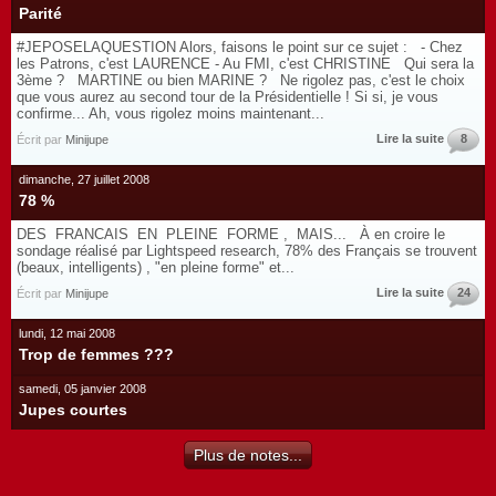
Parité
#JEPOSELAQUESTION Alors, faisons le point sur ce sujet : - Chez
les Patrons, c'est LAURENCE - Au FMI, c'est CHRISTINE Qui sera la
3ème ? MARTINE ou bien MARINE ? Ne rigolez pas, c'est le choix
que vous aurez au second tour de la Présidentielle ! Si si, je vous
confirme... Ah, vous rigolez moins maintenant...
Lire la suite
8
Écrit par
Minijupe
dimanche, 27 juillet 2008
78 %
DES FRANCAIS EN PLEINE FORME , MAIS... À en croire le
sondage réalisé par Lightspeed research, 78% des Français se trouvent
(beaux, intelligents) , "en pleine forme" et...
Lire la suite
24
Écrit par
Minijupe
lundi, 12 mai 2008
Trop de femmes ???
samedi, 05 janvier 2008
Jupes courtes
Plus de notes...