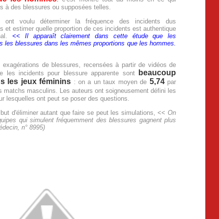
us à des blessures ou supposées telles.
 ont voulu déterminer la fréquence des incidents dus
et estimer quelle proportion de ces incidents est authentique
onal.
<< Il apparaît clairement dans cette étude que les
as les blessures dans les mêmes proportions que les hommes.
s exagérations de blessures, recensées à partir de vidéos de
beaucoup
ue les incidents pour blessure apparente sont
s les jeux féminins
5,74
: on a un taux moyen de
par
 matchs masculins. Les auteurs ont soigneusement défini les
ur lesquelles ont peut se poser des questions.
t d'éliminer autant que faire se peut les simulations,
<< On
quipes qui simulent fréquemment des blessures gagnent plus
édecin, n° 8995)