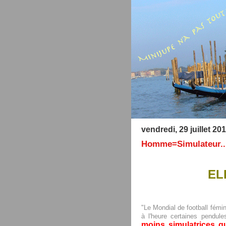
vendredi, 29 juillet 20
Homme=Simulateur..
EL
"Le Mondial de football fémin
à l'heure certaines pendule
moins simulatrices 