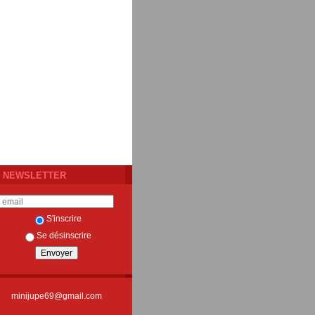
NEWSLETTER
S'inscrire
Se désinscrire
minijupe69@gmail.com