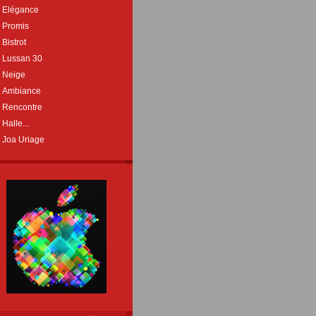
Elégance
Promis
Bistrot
Lussan 30
Neige
Ambiance
Rencontre
Halle...
Joa Uriage