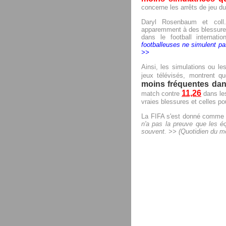
concerne les arrêts de jeu d
Daryl Rosenbaum et coll.
apparemment à des blessures 
dans le football internati
footballeuses ne simulent p
>>
Ainsi, les simulations ou le
jeux télévisés, montrent q
moins fréquentes dan
11,26
match contre
dans les
vraies blessures et celles po
La FIFA s'est donné comme bu
n'a pas la preuve que les é
souvent. >> (Quotidien du m