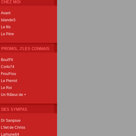
CHEZ MOI
Avant
IslandeS
Le fils
Le Père
PROMIS, J'LES CONNAIS
Bout'Fil
Corto74
FrouFrou
Le Pierrot
Le Roi
Un Râleur de +
DES SYMPAS
Dr Sangsue
L'ilet de Chriss
Larhune64