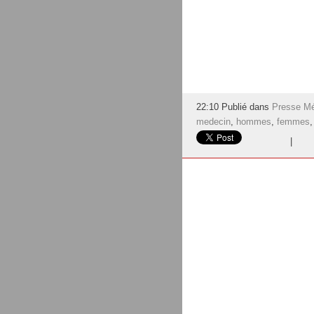
22:10 Publié dans
Presse Mé
medecin
,
hommes
,
femmes
|