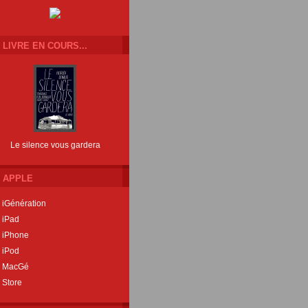
LIVRE EN COURS...
Le silence vous gardera
APPLE
iGénération
iPad
iPhone
iPod
MacGé
Store