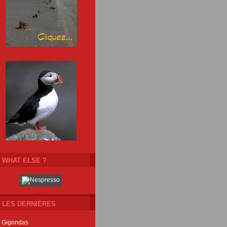
WHAT ELSE ?
LES DERNIÈRES
Gigondas