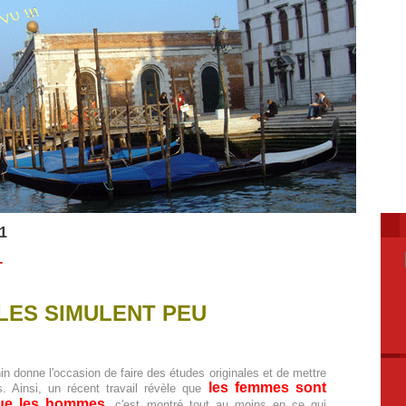
11
.
LES SIMULENT PEU
in donne l'occasion de faire des études originales et de mettre
les
femmes sont
s. Ainsi, un récent travail révèle que
que les hommes
.
c'est montré tout au moins en ce qui