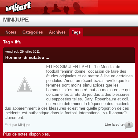
MINIJUPE
Notes
Catégories
Archives
Tags
Tag > fifa
vendredi, 29 juillet 2011
Homme=Simulateur...
ELLES SIMULENT PEU "Le Mondial de
football féminin donne l'occasion de faire des
études originales et de mettre à l'heure certaines
pendules. Ainsi, un récent travail révèle que les
femmes sont moins simulatrices que les
hommes . c'est montré tout au moins en ce qui
concerne les arrêts de jeu dus à des blessures
ou supposées telles. Daryl Rosenbaum et coll.
ont voulu déterminer la fréquence des incidents
dus apparemment à des blessures et estimer quelle proportion de ces
incidents est authentique dans le football international. << Il apparaît
clairement...
Lire la suite
9
Écrit par
Minijupe
Plus de notes disponibles.