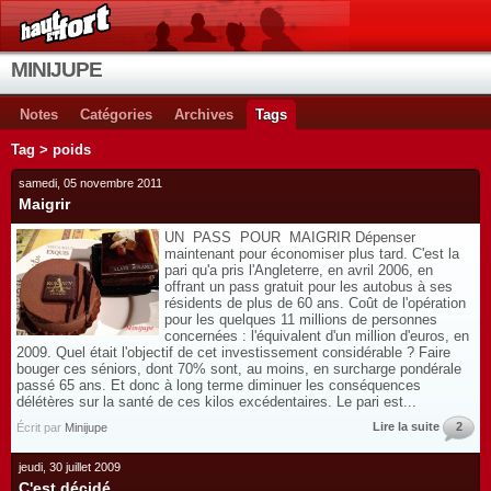
MINIJUPE
Notes
Catégories
Archives
Tags
Tag > poids
samedi, 05 novembre 2011
Maigrir
UN PASS POUR MAIGRIR Dépenser
maintenant pour économiser plus tard. C'est la
pari qu'a pris l'Angleterre, en avril 2006, en
offrant un pass gratuit pour les autobus à ses
résidents de plus de 60 ans. Coût de l'opération
pour les quelques 11 millions de personnes
concernées : l'équivalent d'un million d'euros, en
2009. Quel était l'objectif de cet investissement considérable ? Faire
bouger ces séniors, dont 70% sont, au moins, en surcharge pondérale
passé 65 ans. Et donc à long terme diminuer les conséquences
délétères sur la santé de ces kilos excédentaires. Le pari est...
Lire la suite
2
Écrit par
Minijupe
jeudi, 30 juillet 2009
C'est décidé