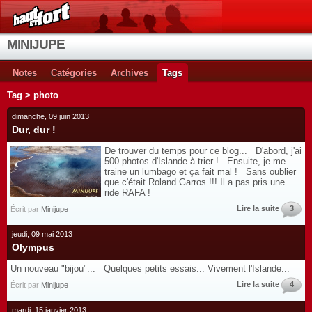
MINIJUPE
Notes
Catégories
Archives
Tags
Tag > photo
dimanche, 09 juin 2013
Dur, dur !
De trouver du temps pour ce blog... D'abord, j'ai
500 photos d'Islande à trier ! Ensuite, je me
traine un lumbago et ça fait mal ! Sans oublier
que c'était Roland Garros !!! Il a pas pris une
ride RAFA !
Lire la suite
3
Écrit par
Minijupe
jeudi, 09 mai 2013
Olympus
Un nouveau "bijou"... Quelques petits essais... Vivement l'Islande...
Lire la suite
4
Écrit par
Minijupe
mardi, 15 janvier 2013