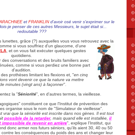
ARACHNEE
et
FRANKLIN
d'avoir osé venir s'exprimer sur le
ois-je penser de ces autres Messieurs, le sujet était si...
redoutable ???
 lunettes, grâce (?) auxquelles vous vous retrouvez avec la
comme si vous souffriez d'un glaucome,
d'une
MLA
, et on vous fait exécuter quelques gestes
quotidiens.
r des conversations et des bruits familiers avec
ténuées, comme si vous perdiez une bonne part
d'audition.
 des prothèses limitant les flexions et, "
en cinq
tions vont devenir ce que la nature va mettre
de minutes (vingt ans) à façonner
".
entez la "
Séniorité
", en d'autres termes, la vieillesse.
gogiques" constituent ce que l'Institut de prévention des
s organise sous le nom de "Simulateur de vieillesse".
est vrai que la séniorité est inscrite dans nos gènes. Il est tout
ait
possible de la retarder
, mais quand elle est installée,
il
t impossible de revenir en arrière
", explique l'Institut, qui
end donc armer nos futurs séniors, qu'ils aient 30, 40 ou 50
, contre les conséquences du poids des ans et changer leur