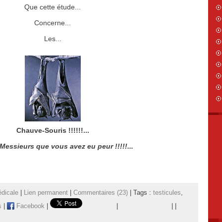
Que cette étude...
Concerne...
Les...
Chauve-Souris !!!!!!...
essieurs que vous avez eu peur !!!!!...
dicale
|
Lien permanent
|
Commentaires (23)
| Tags :
testicules
,
s
|
Facebook
|
|
|
|