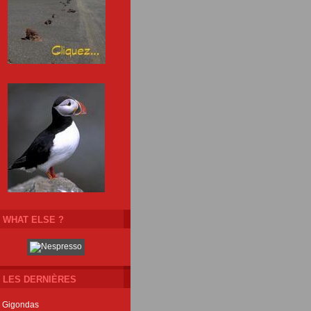
WHAT ELSE ?
LES DERNIÈRES
Gigondas