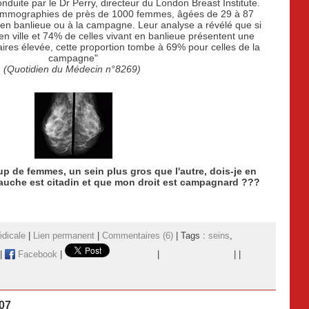
duite par le Dr Perry, directeur du London Breast Institute.
mammographies de près de 1000 femmes, âgées de 29 à 87
 en banlieue ou à la campagne. Leur analyse a révélé que si
 ville et 74% de celles vivant en banlieue présentent une
res élevée, cette proportion tombe à 69% pour celles de la
campagne"
(Quotidien du Médecin n°8269)
 de femmes, un sein plus gros que l'autre, dois-je en
auche est citadin et que mon droit est campagnard ???
dicale
|
Lien permanent
|
Commentaires (6)
| Tags :
seins
,
|
Facebook
|
|
|
|
07