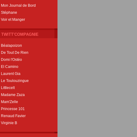
Mon Journal de Bord
Stéphane
Voir et Manger
TWITT'COMPAGNIE
Béalapoizon
De Tout De Rien
Domi l'Ostéo
El Camino
Laurent Gia
Le Toulouzingue
Littlecelt
Madame Zaza
Mam'Zelle
Princesse 101
Renaud Favier
Virginie B