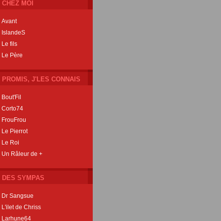
CHEZ MOI
Avant
IslandeS
Le fils
Le Père
PROMIS, J'LES CONNAIS
Bout'Fil
Corto74
FrouFrou
Le Pierrot
Le Roi
Un Râleur de +
DES SYMPAS
Dr Sangsue
L'ilet de Chriss
Larhune64