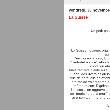
vendredi, 30 novembr
La Suisse
Un petit pa
"La Suisse, toujours origi
au 
Deux associations, Exit
"l'autodélivrance"; elles 
condition ét
Mais l'activité d'aide au s
Zurich, des riverains du lo
vue de cercueils en attent
crainte de voir monter la 
même raison, Dignitas 
L'association aggrave so
ce "tourisme de la mort" 
vu à son tour interdire p
L