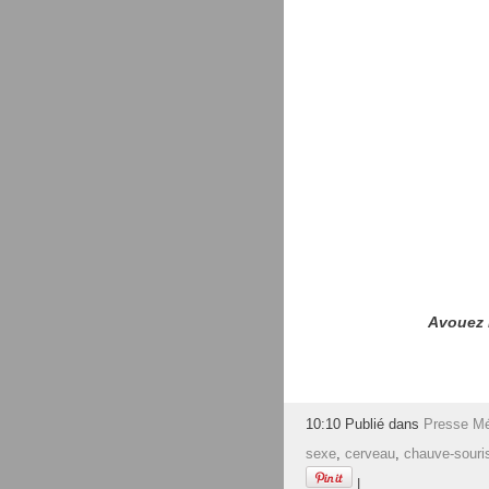
Avouez M
10:10 Publié dans
Presse Mé
sexe
,
cerveau
,
chauve-souri
|