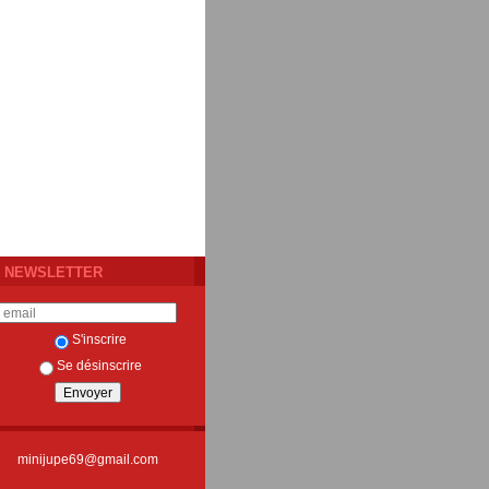
NEWSLETTER
S'inscrire
Se désinscrire
minijupe69@gmail.com