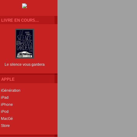
LIVRE EN COURS...
Le silence vous gardera
APPLE
iGénération
iPad
iPhone
iPod
MacGé
Store