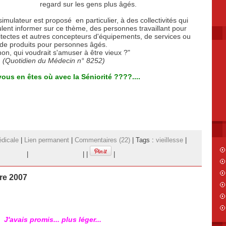
regard sur les gens plus âgés.
simulateur est proposé en particulier, à des collectivités qui
lent informer sur ce thème, des personnes travaillant pour
itectes et autres concepteurs d'équipements, de services ou
de produits pour personnes âgés.
non, qui voudrait s'amuser à être vieux ?"
(Quotidien du Médecin n° 8252)
vous en êtes où avec la Séniorité ????....
dicale
|
Lien permanent
|
Commentaires (22)
| Tags :
vieillesse
|
|
|
|
|
re 2007
J'avais promis... plus léger...