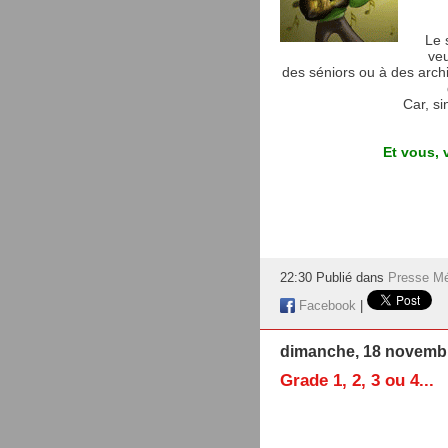
Le 
veu
des séniors ou à des arch
Car, si
Et vous, 
22:30 Publié dans
Presse Mé
Facebook
|
dimanche, 18 novemb
Grade 1, 2, 3 ou 4...