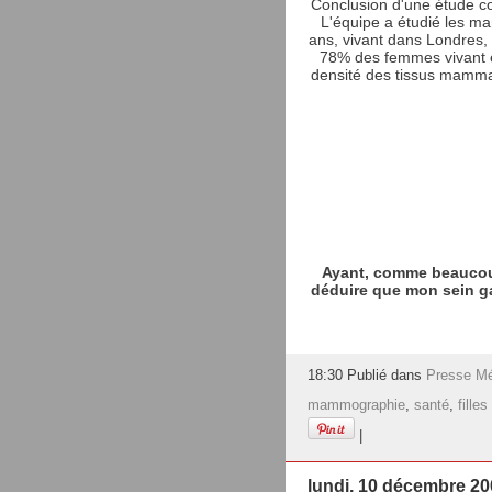
Conclusion d'une étude con
L'équipe a étudié les 
ans, vivant dans Londres,
78% des femmes vivant en
densité des tissus mammai
Ayant, comme beaucoup
déduire que mon sein g
18:30 Publié dans
Presse Mé
mammographie
,
santé
,
filles
|
lundi, 10 décembre 20