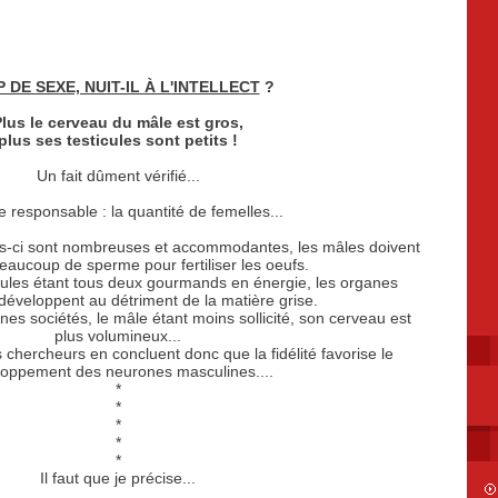
 DE SEXE, NUIT-IL À L'INTELLECT
?
lus le cerveau du mâle est gros,
plus ses testicules sont petits !
Un fait dûment vérifié...
 responsable : la quantité de femelles...
les-ci sont nombreuses et accommodantes, les mâles doivent
eaucoup de sperme pour fertiliser les oeufs.
icules étant tous deux gourmands en énergie, les organes
développent au détriment de la matière grise.
es sociétés, le mâle étant moins sollicité, son cerveau est
plus volumineux...
 chercheurs en concluent donc que la fidélité favorise le
loppement des neurones masculines....
*
*
*
*
*
Il faut que je précise...