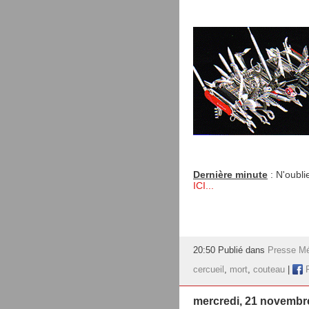
Dernière minute
: N'oubli
ICI...
20:50 Publié dans
Presse Mé
cercueil
,
mort
,
couteau
|
F
mercredi, 21 novembr