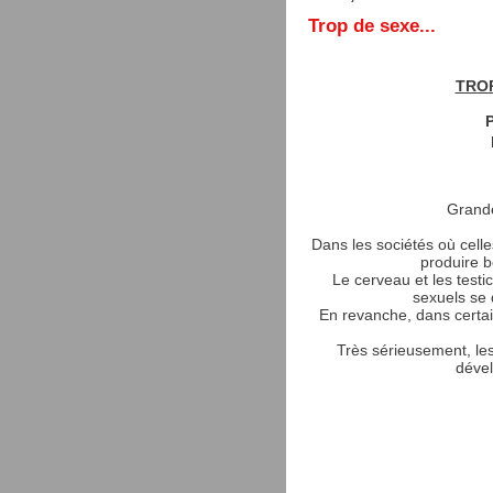
Trop de sexe...
TROP
P
Grande
Dans les sociétés où cel
produire b
Le cerveau et les test
sexuels se 
En revanche, dans certain
Très sérieusement, les
déve