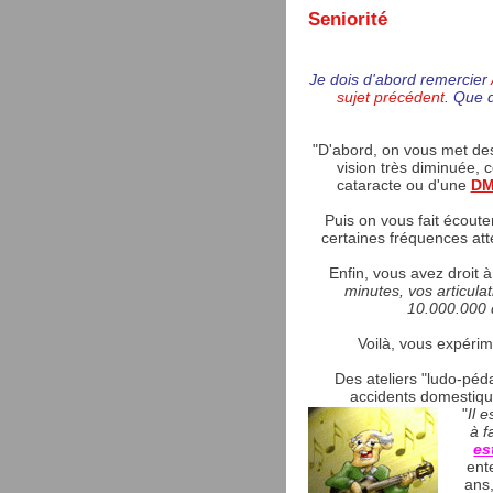
Seniorité
Je dois d'abord remercier
sujet précédent
. Que d
"D'abord, on vous met des
vision très diminuée, 
cataracte ou d'une
D
Puis on vous fait écoute
certaines fréquences at
Enfin, vous avez droit à
minutes, vos articula
10.000.000 
Voilà, vous expérim
Des ateliers "ludo-péda
accidents domestique
"
Il 
à f
es
ent
ans