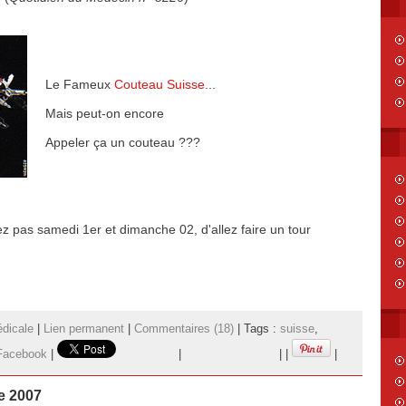
Le Fameux
Couteau Suisse
...
Mais peut-on encore
Appeler ça un couteau ???
ez pas samedi 1er et dimanche 02, d'allez faire un tour
dicale
|
Lien permanent
|
Commentaires (18)
| Tags :
suisse
,
acebook
|
|
|
|
|
e 2007