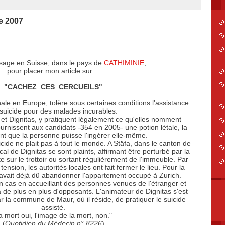
e 2007
ssage en Suisse, dans le pays de
CATHIMINIE
,
pour placer mon article sur....
"
CACHEZ CES CERCUEILS
"
nale en Europe, tolère sous certaines conditions l'assistance
suicide pour des malades incurables.
 et Dignitas, y pratiquent légalement ce qu'elles nomment
fournissent aux candidats -354 en 2005- une potion létale, la
ant que la personne puisse l'ingérer elle-même.
uicide ne plait pas à tout le monde. A Stäfa, dans le canton de
cal de Dignitas se sont plaints, affirmant être perturbé par la
e sur le trottoir ou sortant régulièrement de l'immeuble. Par
tension, les autorités locales ont fait fermer le lieu. Pour la
avait déjà dû abandonner l'appartement occupé à Zurich.
n cas en accueillant des personnes venues de l'étranger et
a de plus en plus d'opposants. L'animateur de Dignitas s'est
ar la commune de Maur, où il réside, de pratiquer le suicide
assisté.
a mort oui, l'image de la mort, non."
(
Quotidien du Médecin n° 8226
)