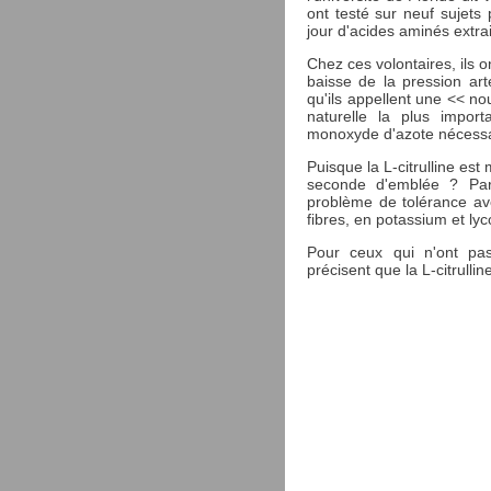
ont testé sur neuf sujet
jour d'acides aminés extrai
Chez ces volontaires, ils o
baisse de la pression arté
qu'ils appellent une << no
naturelle la plus import
monoxyde d'azote nécessair
Puisque la L-citrulline est
seconde d'emblée ? Parc
problème de tolérance ave
fibres, en potassium et ly
Pour ceux qui n'ont pas
précisent que la L-citrulli