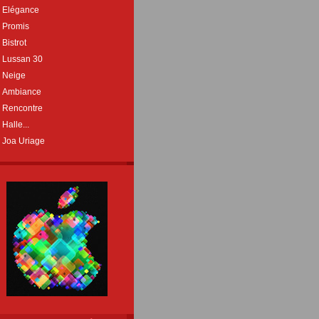
Elégance
Promis
Bistrot
Lussan 30
Neige
Ambiance
Rencontre
Halle...
Joa Uriage