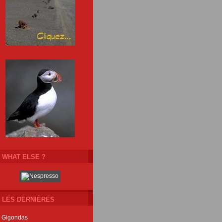
WHAT ELSE ?
LES DERNIÈRES
Gigondas