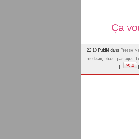
Ça vou
22:10 Publié dans
Presse Mé
medecin
,
étude
,
pastèque
,
l-
|
|
|