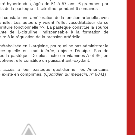
s pré-hypertendus, âgés de 51 à 57 ans, 6 grammes par
ts de la pastèque : L-citrulline, pendant 6 semaines.
nt constaté une amélioration de la fonction artérielle avec
rielle. Les auteurs y voient l'effet vasodilatateur de ce
urriture fonctionnelle >>. La pastèque constitue la source
ante de L-citrulline, indispensable à la formation de
e à la régulation de la pression artérielle.
 métabolisée en L-arginine, pourquoi ne pas administrer la
e qu'elle est mal tolérée, objecte l'équipe. Pas de
c la pastèque. De plus, riche en vitamines A et B6, en
cophène, elle constitue un puissant anti-oxydant.
 accès à leur pastèque quotidienne, les Américains
ne existe en comprimés. (
Quotidien du médecin, n° 8841
)