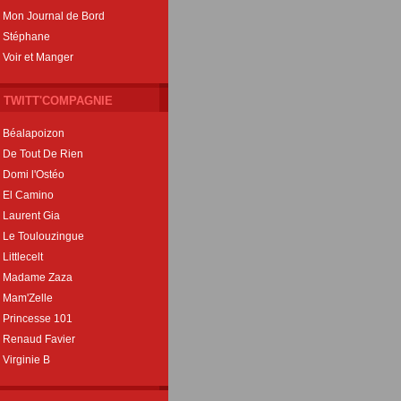
Mon Journal de Bord
Stéphane
Voir et Manger
TWITT'COMPAGNIE
Béalapoizon
De Tout De Rien
Domi l'Ostéo
El Camino
Laurent Gia
Le Toulouzingue
Littlecelt
Madame Zaza
Mam'Zelle
Princesse 101
Renaud Favier
Virginie B