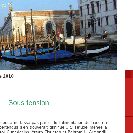
e 2010
Sous tension
èque ne fasse pas partie de l'alimentation de base en
ertendus s'en trouverait diminué... Si l'étude menée à
t vrai. 2 médecins, Arturo Figueroa et Bahram H. Armandji,