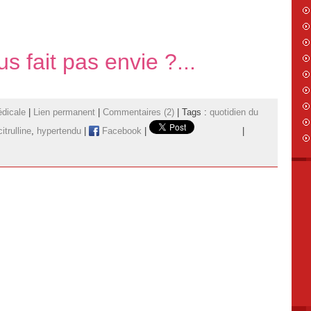
s fait pas envie ?...
dicale
|
Lien permanent
|
Commentaires (2)
| Tags :
quotidien du
citrulline
,
hypertendu
|
Facebook
|
|