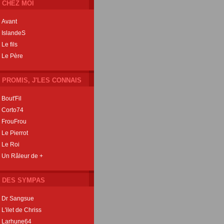
CHEZ MOI
Avant
IslandeS
Le fils
Le Père
PROMIS, J'LES CONNAIS
Bout'Fil
Corto74
FrouFrou
Le Pierrot
Le Roi
Un Râleur de +
DES SYMPAS
Dr Sangsue
L'ilet de Chriss
Larhune64