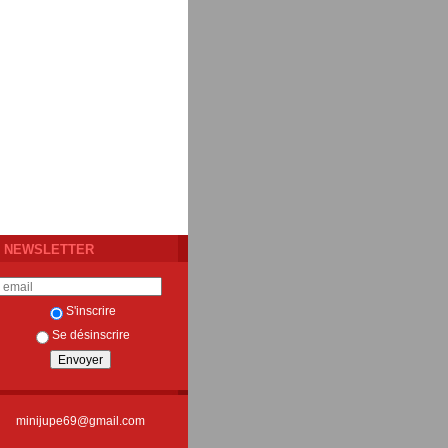
NEWSLETTER
S'inscrire
Se désinscrire
minijupe69@gmail.com