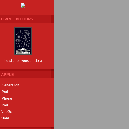
LIVRE EN COURS...
Le silence vous gardera
APPLE
iGénération
iPad
iPhone
iPod
MacGé
Store