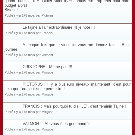
quand j'habitais à St Didier Mont d'Or! Jamais été..trop cher pour notre
budget alors!
Bisous!
Publié il y a 178 mois par Pictorus.
Répondre à ce commentaire
Le tajine a l'air extraordinaire !!! je note !!!
Publié il y a 178 mois par Francis.
Répondre à ce commentaire
A chaque fois que je viens ici vous me donnez faim... Belle
journée !
Publié il y a 178 mois par Valmont.
Répondre à ce commentaire
CRISTOPHE : Même pas !!!
Publié il y a 178 mois par Minijupe.
Répondre à ce commentaire
PICTORUS : Il y a plusieurs niveaux maintenant, c'est pour
cela que l'on peut se le permettre !
Publié il y a 178 mois par Minijupe.
Répondre à ce commentaire
FRANCIS : Mais pourquoi tu dis "LE", c'est féminin Tajine !
Publié il y a 178 mois par Minijupe.
Répondre à ce commentaire
VALMONT : Ah vous êtes gourmand ?...
Publié il y a 178 mois par Minijupe.
Répondre à ce commentaire