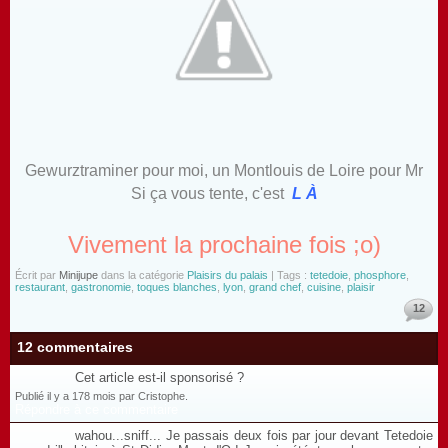
Gewurztraminer pour moi, un Montlouis de Loire pour Mr
Si ça vous tente, c'est
L À
Vivement la prochaine fois ;o)
Écrit par
Minijupe
dans la catégorie
Plaisirs du palais
| Tags :
tetedoie
,
phosphore
,
restaurant
,
gastronomie
,
toques blanches
,
lyon
,
grand chef
,
cuisine
,
plaisir
12
12 commentaires
Cet article est-il sponsorisé ?
Publié il y a 178 mois par Cristophe.
Répondre à ce commentaire
wahou...sniff... Je passais deux fois par jour devant Tetedoie