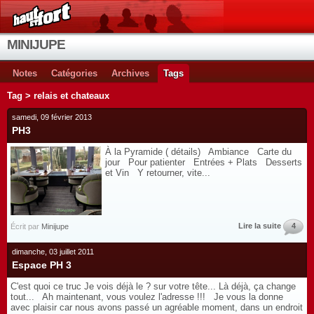
MINIJUPE
Notes
Catégories
Archives
Tags
Tag > relais et chateaux
samedi, 09 février 2013
PH3
À la Pyramide ( détails) Ambiance Carte du
jour Pour patienter Entrées + Plats Desserts
et Vin Y retourner, vite...
Lire la suite
4
Écrit par
Minijupe
dimanche, 03 juillet 2011
Espace PH 3
C'est quoi ce truc Je vois déjà le ? sur votre tête... Là déjà, ça change
tout... Ah maintenant, vous voulez l'adresse !!! Je vous la donne
avec plaisir car nous avons passé un agréable moment, dans un endroit