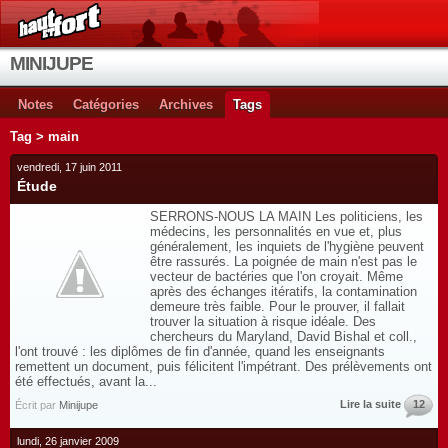
MINIJUPE
Notes
Catégories
Archives
Tags
Tag > main
vendredi, 17 juin 2011
Étude
SERRONS-NOUS LA MAIN Les politiciens, les
médecins, les personnalités en vue et, plus
généralement, les inquiets de l'hygiène peuvent
être rassurés. La poignée de main n'est pas le
vecteur de bactéries que l'on croyait. Même
après des échanges itératifs, la contamination
demeure très faible. Pour le prouver, il fallait
trouver la situation à risque idéale. Des
chercheurs du Maryland, David Bishal et coll.,
l'ont trouvé : les diplômes de fin d'année, quand les enseignants
remettent un document, puis félicitent l'impétrant. Des prélèvements ont
été effectués, avant la...
Lire la suite
12
Écrit par
Minijupe
lundi, 26 janvier 2009