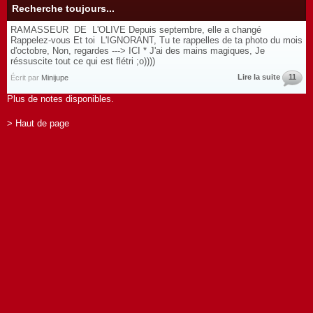
Recherche toujours...
RAMASSEUR DE L'OLIVE Depuis septembre, elle a changé
Rappelez-vous Et toi L'IGNORANT, Tu te rappelles de ta photo du mois
d'octobre, Non, regardes ---> ICI * J'ai des mains magiques, Je
réssuscite tout ce qui est flétri ;o))))
Lire la suite
11
Écrit par
Minijupe
Plus de notes disponibles.
> Haut de page