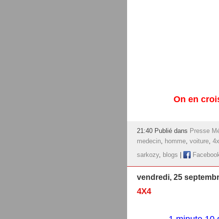
On en crois
21:40 Publié dans
Presse Mé
medecin
,
homme
,
voiture
,
4
sarkozy
,
blogs
|
Faceboo
vendredi, 25 septemb
4X4