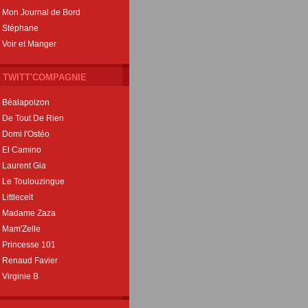
Mon Journal de Bord
Stéphane
Voir et Manger
TWITT'COMPAGNIE
Béalapoizon
De Tout De Rien
Domi l'Ostéo
El Camino
Laurent Gia
Le Toulouzingue
Littlecelt
Madame Zaza
Mam'Zelle
Princesse 101
Renaud Favier
Virginie B