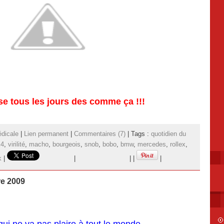
e tous les jours des comme ça !!!
dicale
|
Lien permanent
|
Commentaires (7)
| Tags :
quotidien du
x4
,
virilité
,
macho
,
bourgeois
,
snob
,
bobo
,
bmw
,
mercedes
,
rollex
,
k
|
|
|
|
|
re 2009