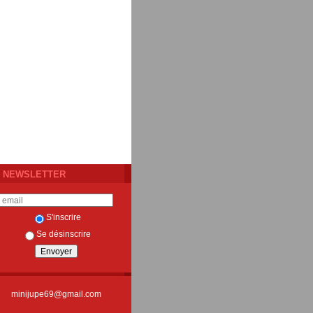
NEWSLETTER
S'inscrire
Se désinscrire
minijupe69@gmail.com