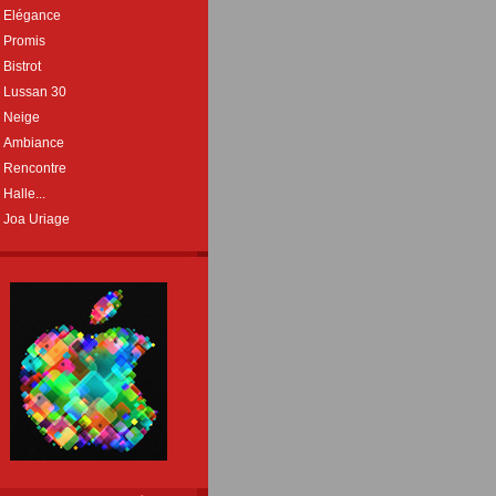
Elégance
Promis
Bistrot
Lussan 30
Neige
Ambiance
Rencontre
Halle...
Joa Uriage