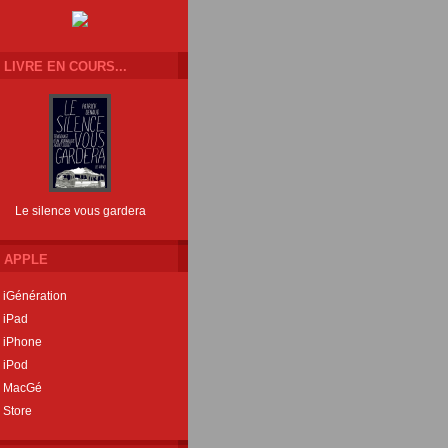
LIVRE EN COURS...
Le silence vous gardera
APPLE
iGénération
iPad
iPhone
iPod
MacGé
Store