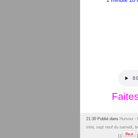
1 minute 10 q
Faites
21:30 Publié dans
Humour -
inter
,
sept neuf du samedi
,
b
|
|
|