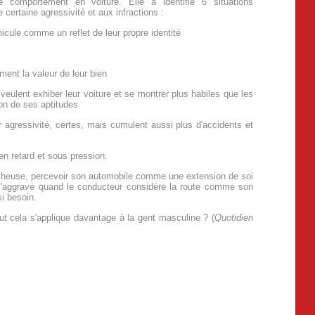
e comportement en voiture. Elle a identifié 6 situations
 certaine agressivité et aux infractions :
hicule comme un reflet de leur propre identité
iment la valeur de leur bien
veulent exhiber leur voiture et se montrer plus habiles que les
ion de ses aptitudes
r agressivité, certes, mais cumulent aussi plus d'accidents et
 en retard et sous pression.
cheuse, percevoir son automobile comme une extension de soi
i s'aggrave quand le conducteur considère la route comme son
 si besoin.
out cela s'applique davantage à la gent masculine ? (
Quotidien