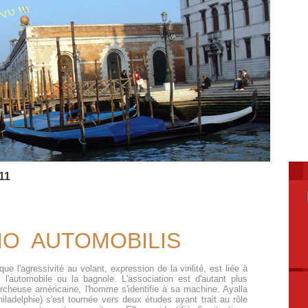
11
O AUTOMOBILIS
ue l'agressivité au volant, expression de la virilité, est liée à
, l'automobile ou la bagnole. L'association est d'autant plus
cheuse américaine, l'homme s'identifie à sa machine. Ayalla
iladelphie) s'est tournée vers deux études ayant trait au rôle