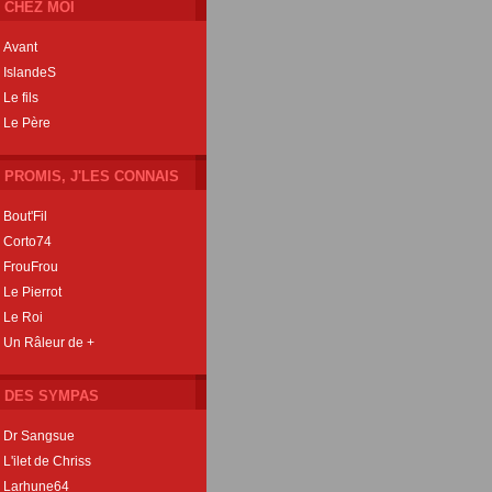
CHEZ MOI
Avant
IslandeS
Le fils
Le Père
PROMIS, J'LES CONNAIS
Bout'Fil
Corto74
FrouFrou
Le Pierrot
Le Roi
Un Râleur de +
DES SYMPAS
Dr Sangsue
L'ilet de Chriss
Larhune64