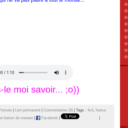
ui ne va pas plaire à tout le monde...
-le moi savoir... ;o))
 Pensée
|
Lien permanent
|
Commentaires (8)
| Tags :
4x4
,
france
on baiser de manaut
|
Facebook
|
|