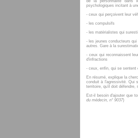
de la personnalité dans l
psychologiques incitant à une
- ceux qui perçoivent leur vé
- les compulsifs
- les matérialistes qui surest
- les jeunes conducteurs qui 
autres. Gare à la surestimat
- ceux qui reconnaissent leu
d'infractions
- ceux, enfin, qui se sentent
En résumé, explique la cher
conduit à l'agressivité. Qu
territoire, qu'il doit défendre,
Est-il besoin d'ajouter que t
du médecin, n° 9037
)