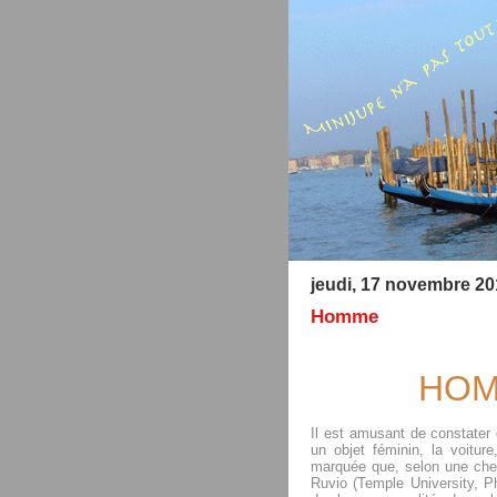
jeudi, 17 novembre 20
Homme
HOM
Il est amusant de constater q
un objet féminin, la voiture
marquée que, selon une cher
Ruvio (Temple University, Ph