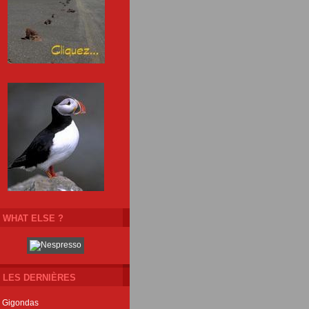
WHAT ELSE ?
LES DERNIÈRES
Gigondas