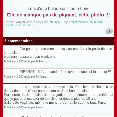
Lors d'une balade en Haute-Loire
Elle ne manque pas de piquant, cette photo !!!
Écrit par
Minijupe
dans la catégorie
Interlude
| Tags :
mont mezenc
,
haute loire
,
ardèche
,
chardon
,
fleur
5
5 commentaires
J'te parie que ton monstre n'a pas osé lever la patte dessus,
le trouillard !
bise mini, passe un bon week end...
Publié il y a 207 mois par le Pierrot.
Répondre à ce commentaire
PIERROT : Il faut quand même avoir de quoi lui faire peur !!!
Publié il y a 207 mois par Minijupe.
Répondre à ce commentaire
Le pire, c'est que vu comme cela c'est beau et limite à se
demander si ce n'est pas en sucre et donc bon au palais.
Par contre, la dure réalité de mon jardin me remémore le temps infernal
que je passe à essayer de les éliminer depuis plus de 10 ans.
Salle bête végétale, même le monstre s'en va lorsqu'il le faut. Kinia
Publié il y a 207 mois par kinia.
Répondre à ce commentaire