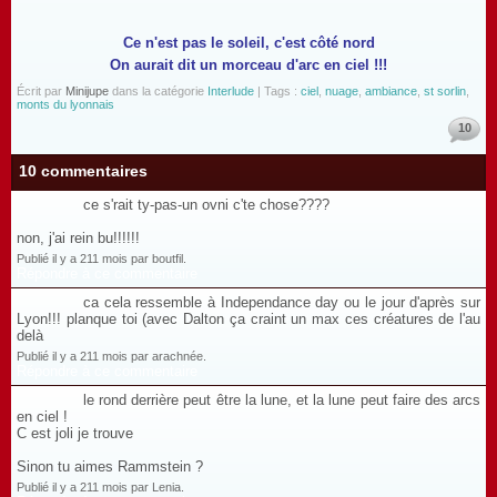
Ce n'est pas le soleil, c'est côté nord
On aurait dit un morceau d'arc en ciel !!!
Écrit par
Minijupe
dans la catégorie
Interlude
| Tags :
ciel
,
nuage
,
ambiance
,
st sorlin
,
monts du lyonnais
10
10 commentaires
ce s'rait ty-pas-un ovni c'te chose????
non, j'ai rein bu!!!!!!
Publié il y a 211 mois par boutfil.
Répondre à ce commentaire
ca cela ressemble à Independance day ou le jour d'après sur
Lyon!!! planque toi (avec Dalton ça craint un max ces créatures de l'au
delà
Publié il y a 211 mois par arachnée.
Répondre à ce commentaire
le rond derrière peut être la lune, et la lune peut faire des arcs
en ciel !
C est joli je trouve
Sinon tu aimes Rammstein ?
Publié il y a 211 mois par Lenia.