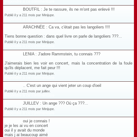
Répondre à ce commentaire
BOUTFIL : Je te rassure, ils ne m'ont pas enlevé !!!
Publié il y a 211 mois par Minijupe.
Répondre à ce commentaire
ARACHNÉE : Ca va, c'était pas les langoliers !!!!
Tiens bonne question : dans quel livre on parle de langoliers ???...
Publié il y a 211 mois par Minijupe.
Répondre à ce commentaire
LENIA : J'adore Rammstein, tu connais ???
J'aimerais bien les voir en concert, mais la concentration de la foule
qu'ils déplacent, me fait peur !!!
Publié il y a 211 mois par Minijupe.
Répondre à ce commentaire
.. C'est un ange qui vient jeter un coup d'oeil
Publié il y a 211 mois par juillev.
Répondre à ce commentaire
JUILLEV : Un ange ??? Où ça ???...
Publié il y a 211 mois par Minijupe.
Répondre à ce commentaire
oui je connais !
je je les ai vu en concert
oui il y avait du monde
mais j ai beaucoup aimé