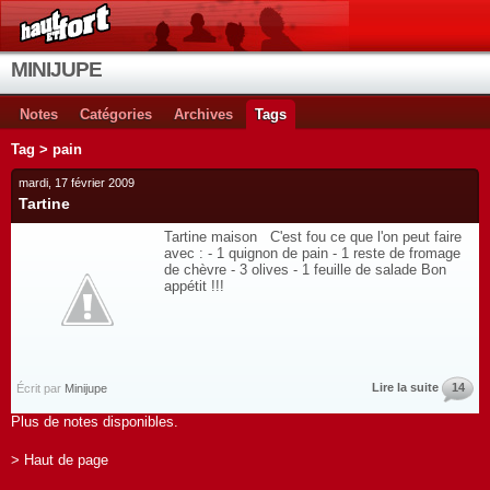
MINIJUPE
Notes
Catégories
Archives
Tags
Tag > pain
mardi, 17 février 2009
Tartine
Tartine maison C'est fou ce que l'on peut faire
avec : - 1 quignon de pain - 1 reste de fromage
de chèvre - 3 olives - 1 feuille de salade Bon
appétit !!!
Lire la suite
14
Écrit par
Minijupe
Plus de notes disponibles.
> Haut de page