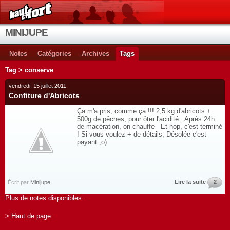
MINIJUPE
Notes
Catégories
Archives
Tags
Tag > conserve
vendredi, 15 juillet 2011
Confiture d'Abricots
Ça m'a pris, comme ça !!! 2,5 kg d'abricots +
500g de pêches, pour ôter l'acidité Après 24h
de macération, on chauffe Et hop, c'est terminé
! Si vous voulez + de détails, Désolée c'est
payant ;o)
Lire la suite
2
Écrit par
Minijupe
Plus de notes disponibles.
> Haut de page