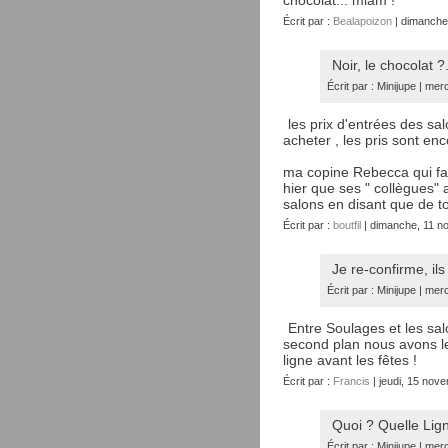
chocolat... miam !
Écrit par :
Bealapoizon
| dimanche
Noir, le chocolat ?.
Écrit par : Minijupe | m
les prix d'entrées des sal
acheter , les pris sont enc
ma copine Rebecca qui fait
hier que ses " collègues"
salons en disant que de to
Écrit par :
boutfil
| dimanche, 11 n
Je re-confirme, ils
Écrit par : Minijupe | m
Entre Soulages et les salo
second plan nous avons le 
ligne avant les fêtes !
Écrit par :
Francis
| jeudi, 15 nov
Quoi ? Quelle Lig
Écrit par : Minijupe | m