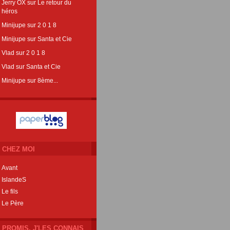
Jerry OX
sur
Le retour du
héros
Minijupe
sur
2 0 1 8
Minijupe
sur
Santa et Cie
Vlad
sur
2 0 1 8
Vlad
sur
Santa et Cie
Minijupe
sur
8ème...
CHEZ MOI
Avant
IslandeS
Le fils
Le Père
PROMIS, J'LES CONNAIS