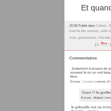
Et quand 
20:00 Publié dans
Culture - 
marché des saveurs
,
salon d
expo
,
gastronomie
,
chocolat
|
|
|
Commentaires
Justement à propos de pr
souvent là où on voit beau
lieux.
Écrit par :
Cristophe
| samedi, 10
Exact !!! Ils gonfle
Écrit par : Minijupe | m
le gribouillis noir ne m'i