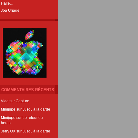
Halle...
Joa Uriage
COMMENTAIRES RÉCENTS
Vlad
sur
Capture
Minijupe
sur
Jusqu'à la garde
Minijupe
sur
Le retour du
héros
Jerry OX
sur
Jusqu'à la garde