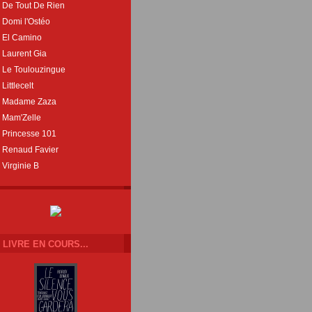
De Tout De Rien
Domi l'Ostéo
El Camino
Laurent Gia
Le Toulouzingue
Littlecelt
Madame Zaza
Mam'Zelle
Princesse 101
Renaud Favier
Virginie B
LIVRE EN COURS...