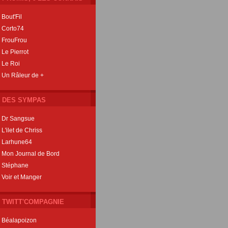
Bout'Fil
Corto74
FrouFrou
Le Pierrot
Le Roi
Un Râleur de +
DES SYMPAS
Dr Sangsue
L'ilet de Chriss
Larhune64
Mon Journal de Bord
Stéphane
Voir et Manger
TWITT'COMPAGNIE
Béalapoizon