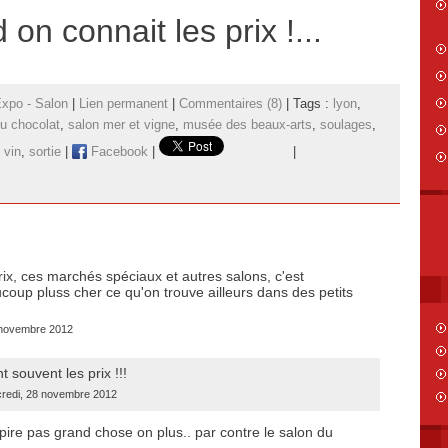
on connait les prix !...
Expo - Salon
|
Lien permanent
|
Commentaires (8)
| Tags :
lyon
,
u chocolat
,
salon mer et vigne
,
musée des beaux-arts
,
soulages
,
,
vin
,
sortie
|
Facebook
|
|
ix, ces marchés spéciaux et autres salons, c'est
coup pluss cher ce qu'on trouve ailleurs dans des petits
 novembre 2012
nt souvent les prix !!!
ercredi, 28 novembre 2012
nspire pas grand chose on plus.. par contre le salon du