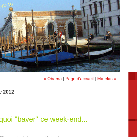
« Obama
|
Page d'accueil
|
Matelas »
e 2012
 quoi "baver" ce week-end...