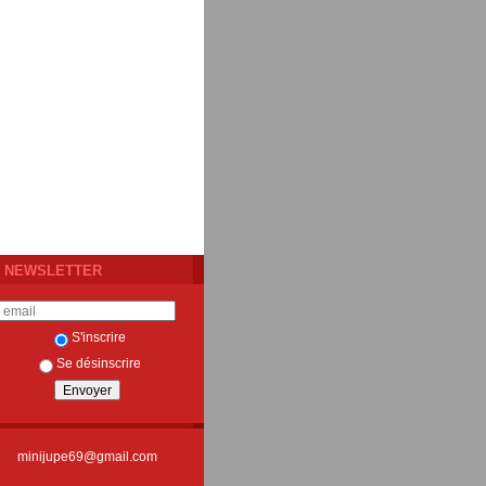
NEWSLETTER
S'inscrire
Se désinscrire
minijupe69@gmail.com