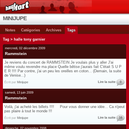
MINIJUPE
Notes
Catégories
Archives
Tags
Tag > halle tony garnier
mercredi, 02 décembre 2009
Rammstein
Je reviens du concert de RAMMSTEIN Je voulais plus y aller J'ai
même voulu revendre ma place Quelle bêtise j'aurais fait C'était S U P
E R !!!! Par contre, j'ai un peu les oreilles en coton... (Demain, la suite
de Venise...)
Lire la suite
0
Écrit par
Minijupe
samedi, 13 juin 2009
Rammstein
Voilà, j'ai acheté les billets !!!! Pour vous donner une idée... Ca n'peut
pas plaire à tout le monde !!!
Lire la suite
16
Écrit par
Minijupe
dimanche, 02 novembre 2008