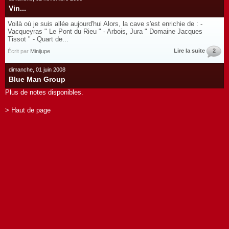
Vin...
Voilà où je suis allée aujourd'hui Alors, la cave s'est enrichie de : -
Vacqueyras " Le Pont du Rieu " - Arbois, Jura " Domaine Jacques
Tissot " - Quart de...
Lire la suite
2
Écrit par
Minijupe
dimanche, 01 juin 2008
Blue Man Group
Plus de notes disponibles.
> Haut de page