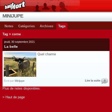
MINIJUPE
Notes
Catégories
Archives
Tags
Tag > corne
jeudi, 30 septembre 2021
La belle
Quel charme
Lire la suite
0
Écrit par
Minijupe
Plus de notes disponibles.
> Haut de page