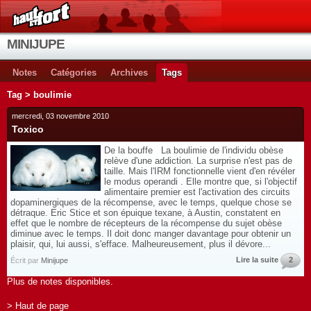
MINIJUPE
Notes
Catégories
Archives
Tags
Tag > boulimie
mercredi, 03 novembre 2010
Toxico
De la bouffe La boulimie de l'individu obèse
relève d'une addiction. La surprise n'est pas de
taille. Mais l'IRM fonctionnelle vient d'en révéler
le modus operandi . Elle montre que, si l'objectif
alimentaire premier est l'activation des circuits
dopaminergiques de la récompense, avec le temps, quelque chose se
détraque. Eric Stice et son épuique texane, à Austin, constatent en
effet que le nombre de récepteurs de la récompense du sujet obèse
diminue avec le temps. Il doit donc manger davantage pour obtenir un
plaisir, qui, lui aussi, s'efface. Malheureusement, plus il dévore...
Lire la suite
2
Écrit par
Minijupe
Plus de notes disponibles.
> Haut de page