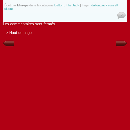
Écrit par
Minijupe
dans la catégorie
Dalton : The Jack
| Tags :
dalton
,
jack russell
,
sieste
0
Les commentaires sont fermés.
> Haut de page