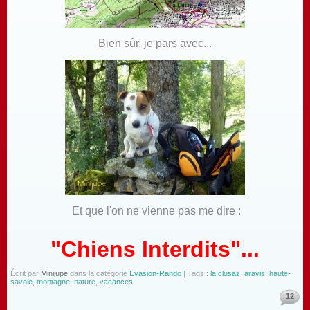
Bien sûr, je pars avec...
Et que l'on ne vienne pas me dire :
"Chiens Interdits"...
Écrit par
Minijupe
dans la catégorie
Evasion-Rando
| Tags :
la clusaz
,
aravis
,
haute-
savoie
,
montagne
,
nature
,
vacances
12