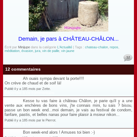
Demain, je pars à CHÂTEAU-CHÂLON...
Écrit par
Minijupe
dans la catégorie
L'Actualité
| Tags :
chateau-chalon
,
repos
,
méditation
,
évasion
,
jura
,
vin de paille
,
vin jaune
12
12 commentaires
Ah ouais sympa devant la porte!!!!
On crève de chaud et de soif là!
Publié il y a 185 mois par Zette.
Répondre à ce commentaire
Kesse tu vas faire à château Châlon, je parie qu'il y a une
vente aux enchères de bons vins, j'te connais mini, tu sais ? bisou,
passe un bon week end...moi demain, je vais au festival de condom,
fanfare, pastis, et belles nanas pour faire plaisir à msieur nikon...
Publié il y a 185 mois par le Pierrot.
Répondre à ce commentaire
Bon week-end alors ! Amuses toi bien :-)