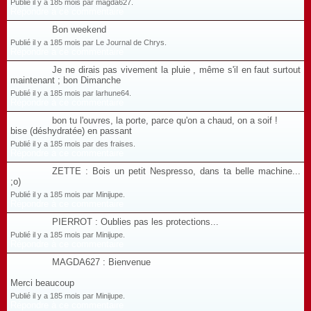
Publié il y a 185 mois par magda627.
Répondre à ce commentaire
Bon weekend
Publié il y a 185 mois par Le Journal de Chrys.
Répondre à ce commentaire
Je ne dirais pas vivement la pluie , même s'il en faut surtout
maintenant ; bon Dimanche
Publié il y a 185 mois par larhune64.
Répondre à ce commentaire
bon tu l'ouvres, la porte, parce qu'on a chaud, on a soif !
bise (déshydratée) en passant
Publié il y a 185 mois par des fraises.
Répondre à ce commentaire
ZETTE : Bois un petit Nespresso, dans ta belle machine...
;o)
Publié il y a 185 mois par Minijupe.
Répondre à ce commentaire
PIERROT : Oublies pas les protections...
Publié il y a 185 mois par Minijupe.
Répondre à ce commentaire
MAGDA627 : Bienvenue
Merci beaucoup
Publié il y a 185 mois par Minijupe.
Répondre à ce commentaire